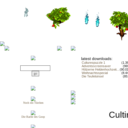
latest downloads:
Culturespuzzle 1
(1.3
Adventsscreensaver
(96
Hölzerne Heldenhochzeit...
(90.0
Weihnachtsspecial
(8.4
Die Teufelsinsel
(85
Noch ein Türchen
Cult
Die Rache des Goop