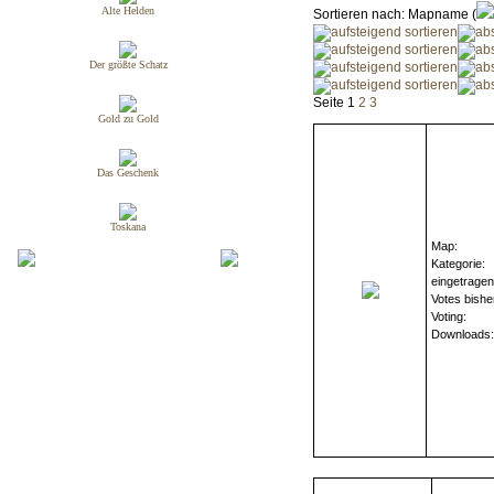
Alte Helden
Sortieren nach: Mapname (
Der größte Schatz
Seite 1
2
3
Gold zu Gold
Das Geschenk
Toskana
Map:
Kategorie:
eingetrage
Votes bishe
Voting:
Downloads: