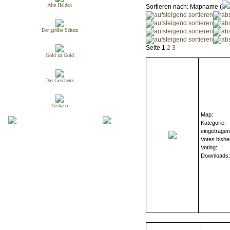
Alte Helden
Sortieren nach: Mapname (
Der größte Schatz
Seite 1
2
3
Gold zu Gold
Das Geschenk
Toskana
Map:
Kategorie:
eingetrage
Votes bishe
Voting:
Downloads: