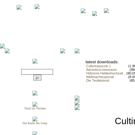
latest downloads:
Culturespuzzle 1
(1.3
Adventsscreensaver
(96
Hölzerne Heldenhochzeit...
(90.0
Weihnachtsspecial
(8.4
Die Teufelsinsel
(85
Noch ein Türchen
Cult
Die Rache des Goop