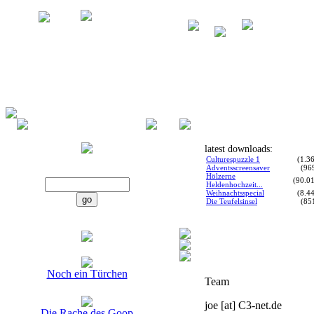
latest downloads:
Culturespuzzle 1
(1.3
Adventsscreensaver
(96
Hölzerne
(90.0
Heldenhochzeit...
Weihnachtsspecial
(8.4
Die Teufelsinsel
(85
Noch ein Türchen
Team
joe [at] C3-net.de
Die Rache des Goop